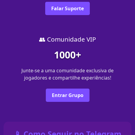
Falar Suporte
👥 Comunidade VIP
1000+
Junte-se a uma comunidade exclusiva de
jogadores e compartilhe experiências!
Entrar Grupo
📱 Como Seguir no Telegram