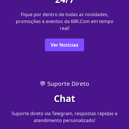
Fique por dentro de todas as novidades,
promoções e eventos da 68K.Com em tempo
real!
Ver Notícias
💬 Suporte Direto
Chat
Suporte direto via Telegram, respostas rápidas e
atendimento personalizado!