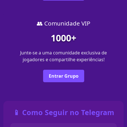
👥 Comunidade VIP
1000+
Junte-se a uma comunidade exclusiva de
jogadores e compartilhe experiências!
Entrar Grupo
📱 Como Seguir no Telegram