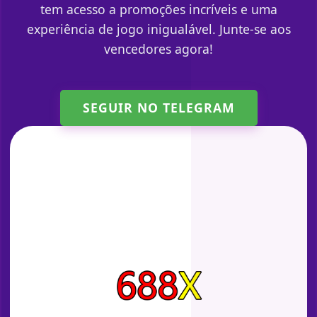
tem acesso a promoções incríveis e uma
experiência de jogo inigualável. Junte-se aos
vencedores agora!
SEGUIR NO TELEGRAM