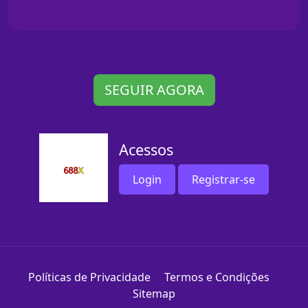
SEGUIR AGORA
Acessos
Login
Registrar-se
Políticas de Privacidade
Termos e Condições
Sitemap