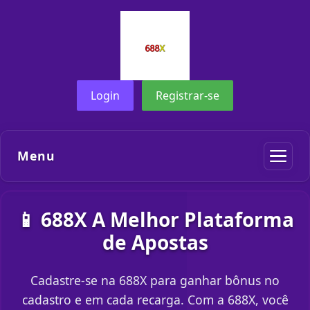
Login
Registrar-se
Menu
📱 688X A Melhor Plataforma
de Apostas
Cadastre-se na 688X para ganhar bônus no
cadastro e em cada recarga. Com a 688X, você