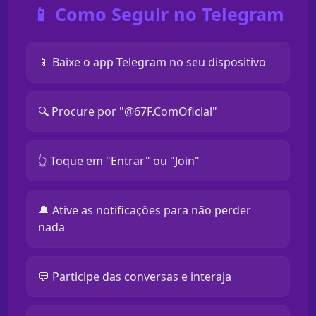
📱 Como Seguir no Telegram
📱 Baixe o app Telegram no seu dispositivo
🔍 Procure por "@67F.ComOficial"
👆 Toque em "Entrar" ou "Join"
🔔 Ative as notificações para não perder
nada
💬 Participe das conversas e interaja