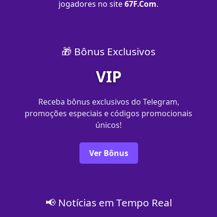
jogadores no site
67F.Com
.
🎁 Bônus Exclusivos
VIP
Receba bônus exclusivos do Telegram,
promoções especiais e códigos promocionais
únicos!
Ver Bônus
📢 Notícias em Tempo Real