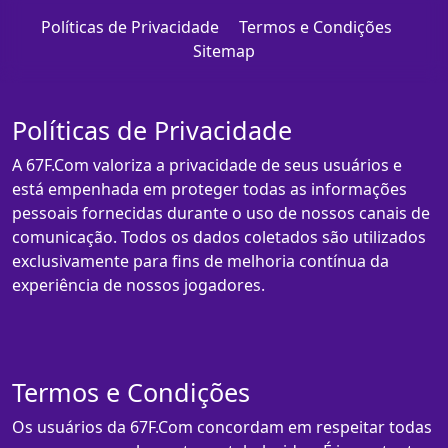
Políticas de Privacidade
Termos e Condições
Sitemap
Políticas de Privacidade
A 67F.Com valoriza a privacidade de seus usuários e
está empenhada em proteger todas as informações
pessoais fornecidas durante o uso de nossos canais de
comunicação. Todos os dados coletados são utilizados
exclusivamente para fins de melhoria contínua da
experiência de nossos jogadores.
Termos e Condições
Os usuários da 67F.Com concordam em respeitar todas