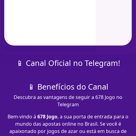
📱 Canal Oficial no Telegram!
📱 Benefícios do Canal
Descubra as vantagens de seguir a 678 Jogo no
Telegram
Bem-vindo à
678 Jogo
, a sua porta de entrada para o
mundo das apostas online no Brasil. Se você é
apaixonado por jogos de azar ou está em busca de