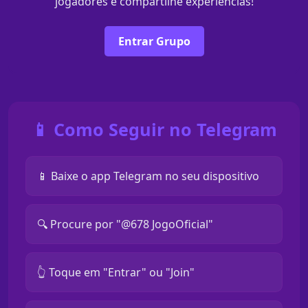
jogadores e compartilhe experiências!
Entrar Grupo
📱 Como Seguir no Telegram
📱 Baixe o app Telegram no seu dispositivo
🔍 Procure por "@678 JogoOficial"
👆 Toque em "Entrar" ou "Join"