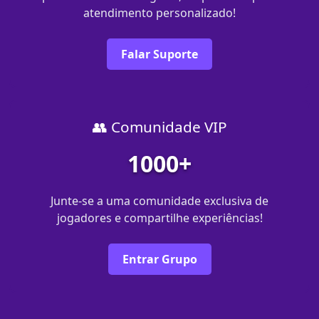
atendimento personalizado!
Falar Suporte
👥 Comunidade VIP
1000+
Junte-se a uma comunidade exclusiva de
jogadores e compartilhe experiências!
Entrar Grupo