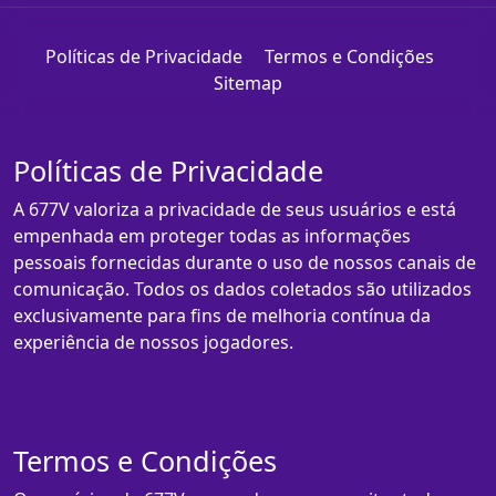
Políticas de Privacidade
Termos e Condições
Sitemap
Políticas de Privacidade
A 677V valoriza a privacidade de seus usuários e está
empenhada em proteger todas as informações
pessoais fornecidas durante o uso de nossos canais de
comunicação. Todos os dados coletados são utilizados
exclusivamente para fins de melhoria contínua da
experiência de nossos jogadores.
Termos e Condições