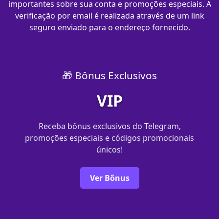
importantes sobre sua conta e promoções especiais. A
verificação por email é realizada através de um link
seguro enviado para o endereço fornecido.
🎁 Bônus Exclusivos
VIP
Receba bônus exclusivos do Telegram,
promoções especiais e códigos promocionais
únicos!
Ver Bônus