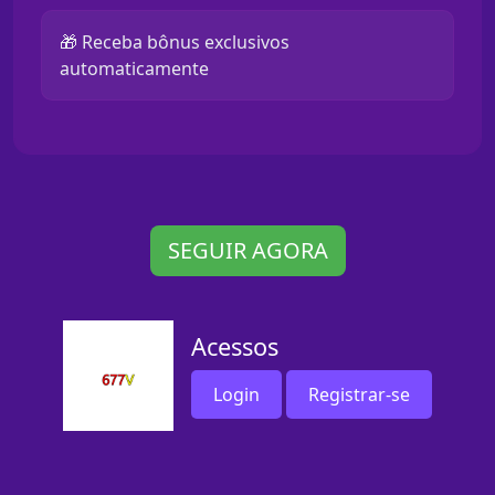
🎁 Receba bônus exclusivos
automaticamente
SEGUIR AGORA
Acessos
Login
Registrar-se