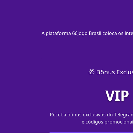
A plataforma 66Jogo Brasil coloca os i
🎁 Bônus Exclu
VIP
Receba bônus exclusivos do Telegra
e códigos promocionai