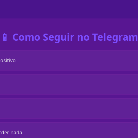
📱 Como Seguir no Telegram
ositivo
erder nada