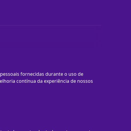
 pessoais fornecidas durante o uso de
elhoria contínua da experiência de nossos