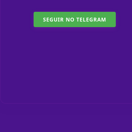
SEGUIR NO TELEGRAM