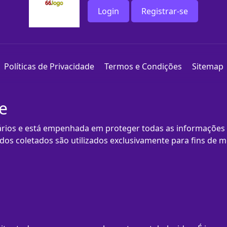
Login
Registrar-se
Políticas de Privacidade
Termos e Condições
Sitemap
de
uários e está empenhada em proteger todas as informações
os coletados são utilizados exclusivamente para fins de m