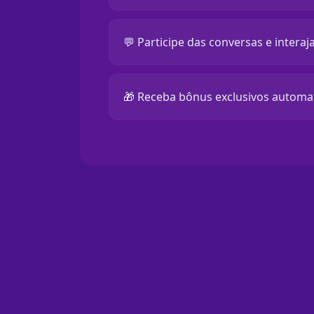
💬 Participe das conversas e interaj
🎁 Receba bônus exclusivos autom