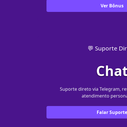
Ver Bônus
💬 Suporte Di
Cha
Suporte direto via Telegram, r
atendimento persona
Falar Suport