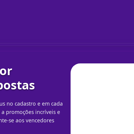
or
postas
us no cadastro e em cada
 a promoções incríveis e
unte-se aos vencedores