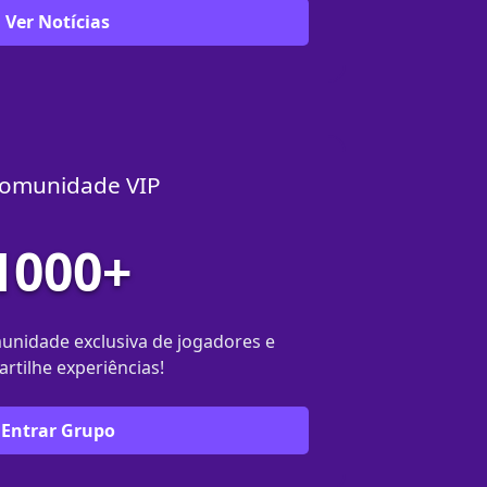
Ver Notícias
Comunidade VIP
1000+
unidade exclusiva de jogadores e
rtilhe experiências!
Entrar Grupo