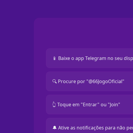
📱 Baixe o app Telegram no seu disp
🔍 Procure por "@66JogoOficial"
👆 Toque em "Entrar" ou "Join"
🔔 Ative as notificações para não p