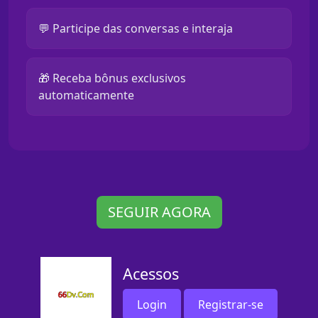
💬 Participe das conversas e interaja
🎁 Receba bônus exclusivos
automaticamente
SEGUIR AGORA
Acessos
Login
Registrar-se