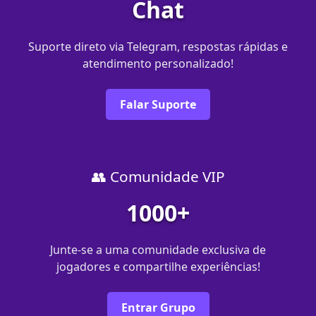
Chat
Suporte direto via Telegram, respostas rápidas e
atendimento personalizado!
Falar Suporte
👥 Comunidade VIP
1000+
Junte-se a uma comunidade exclusiva de
jogadores e compartilhe experiências!
Entrar Grupo