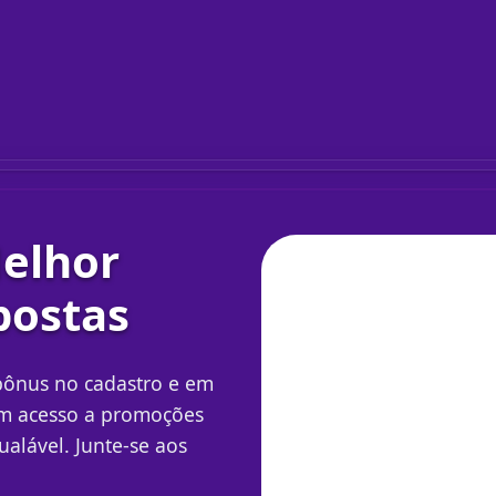
Melhor
postas
bônus no cadastro e em
em acesso a promoções
ualável. Junte-se aos