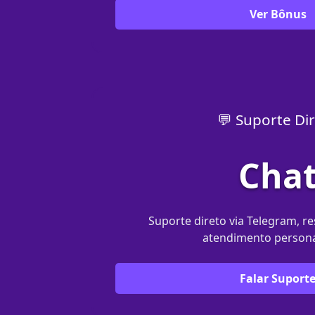
Ver Bônus
💬 Suporte Di
Cha
Suporte direto via Telegram, r
atendimento persona
Falar Suport