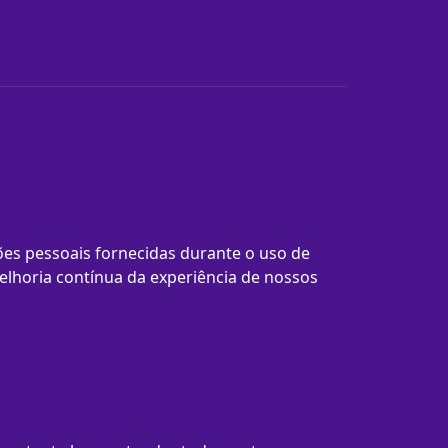
ões pessoais fornecidas durante o uso de
elhoria contínua da experiência de nossos