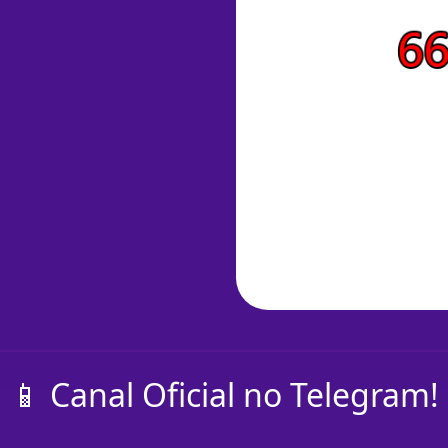
📱 Canal Oficial no Telegram!