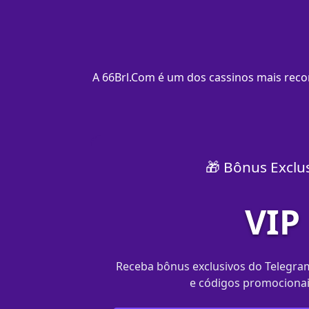
A 66Brl.Com é um dos cassinos mais reco
🎁 Bônus Exclu
VIP
Receba bônus exclusivos do Telegra
e códigos promocionai