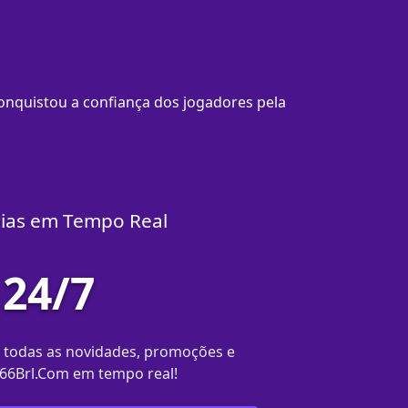
onquistou a confiança dos jogadores pela
cias em Tempo Real
24/7
e todas as novidades, promoções e
 66Brl.Com em tempo real!