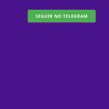
SEGUIR NO TELEGRAM