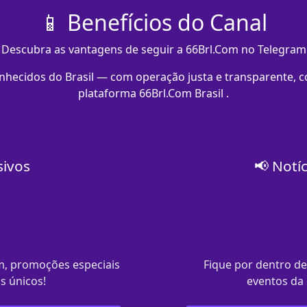
📱 Benefícios do Canal
Descubra as vantagens de seguir a 66Brl.Com no Telegram
nhecidos do Brasil — com operação justa e transparente, c
plataforma 66Brl.Com Brasil .
sivos
📢 Notí
m, promoções especiais
Fique por dentro d
s únicos!
eventos da