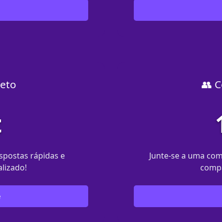
reto
👥 
t
espostas rápidas e
Junte-se a uma com
lizado!
compa
e