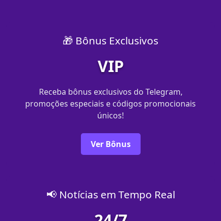
🎁 Bônus Exclusivos
VIP
Receba bônus exclusivos do Telegram,
promoções especiais e códigos promocionais
únicos!
Ver Bônus
📢 Notícias em Tempo Real
24/7