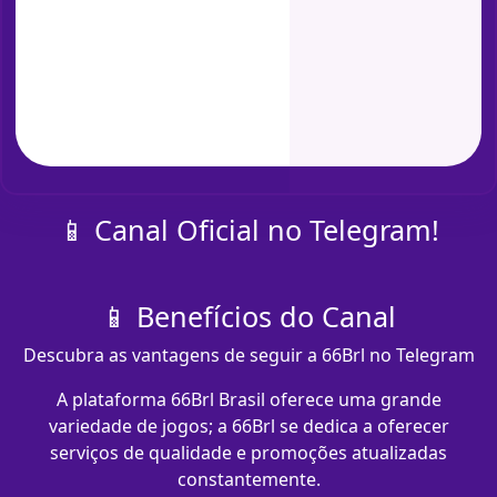
📱 Canal Oficial no Telegram!
📱 Benefícios do Canal
Descubra as vantagens de seguir a 66Brl no Telegram
A plataforma 66Brl Brasil oferece uma grande
variedade de jogos; a 66Brl se dedica a oferecer
serviços de qualidade e promoções atualizadas
constantemente.