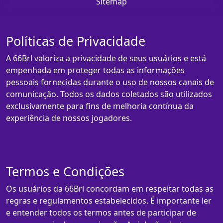
Sitemap
Políticas de Privacidade
A 66Brl valoriza a privacidade de seus usuários e está
empenhada em proteger todas as informações
pessoais fornecidas durante o uso de nossos canais de
comunicação. Todos os dados coletados são utilizados
exclusivamente para fins de melhoria contínua da
experiência de nossos jogadores.
Termos e Condições
Os usuários da 66Brl concordam em respeitar todas as
regras e regulamentos estabelecidos. É importante ler
e entender todos os termos antes de participar de