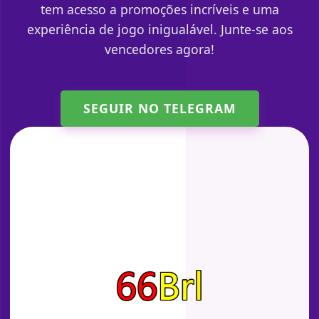
tem acesso a promoções incríveis e uma
experiência de jogo inigualável. Junte-se aos
vencedores agora!
SEGUIR NO TELEGRAM