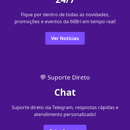
Fique por dentro de todas as novidades,
promoções e eventos da 66Brl em tempo real!
Ver Notícias
💬 Suporte Direto
Chat
Suporte direto via Telegram, respostas rápidas e
atendimento personalizado!