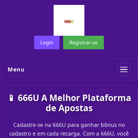
Login
Registrar-se
Menu
📱 666U A Melhor Plataforma
de Apostas
Cadastre-se na 666U para ganhar bônus no
cadastro e em cada recarga. Com a 666U, você