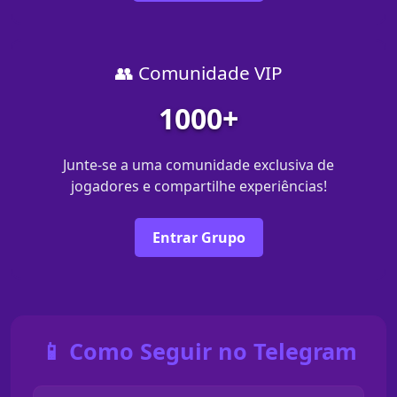
👥 Comunidade VIP
1000+
Junte-se a uma comunidade exclusiva de
jogadores e compartilhe experiências!
Entrar Grupo
📱 Como Seguir no Telegram