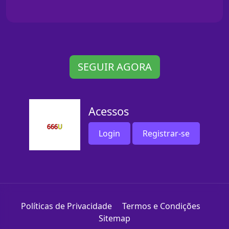
SEGUIR AGORA
Acessos
Login
Registrar-se
Políticas de Privacidade
Termos e Condições
Sitemap