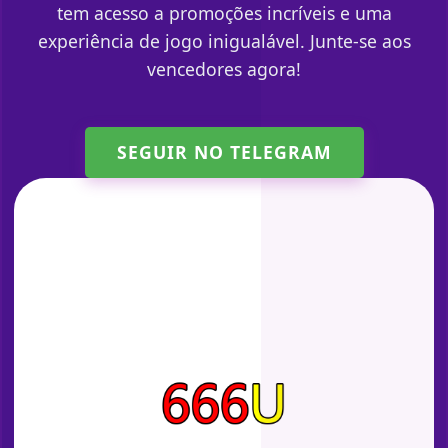
tem acesso a promoções incríveis e uma
experiência de jogo inigualável. Junte-se aos
vencedores agora!
SEGUIR NO TELEGRAM