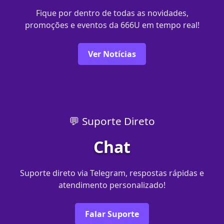
Fique por dentro de todas as novidades,
promoções e eventos da 666U em tempo real!
Ver Notícias
💬 Suporte Direto
Chat
Suporte direto via Telegram, respostas rápidas e
atendimento personalizado!
Falar Suporte