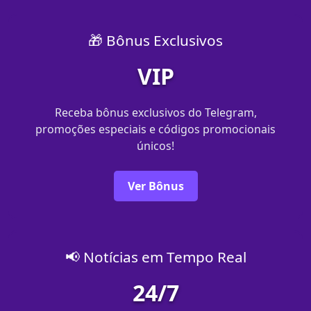
🎁 Bônus Exclusivos
VIP
Receba bônus exclusivos do Telegram,
promoções especiais e códigos promocionais
únicos!
Ver Bônus
📢 Notícias em Tempo Real
24/7