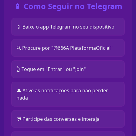
📱 Como Seguir no Telegram
📱 Baixe o app Telegram no seu dispositivo
🔍 Procure por "@666A PlataformaOficial"
👆 Toque em "Entrar" ou "Join"
🔔 Ative as notificações para não perder
nada
💬 Participe das conversas e interaja