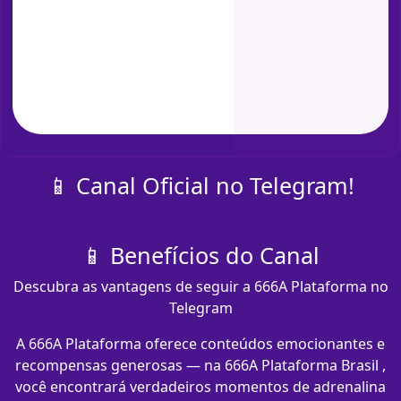
📱 Canal Oficial no Telegram!
📱 Benefícios do Canal
Descubra as vantagens de seguir a 666A Plataforma no
Telegram
A 666A Plataforma oferece conteúdos emocionantes e
recompensas generosas — na 666A Plataforma Brasil ,
você encontrará verdadeiros momentos de adrenalina