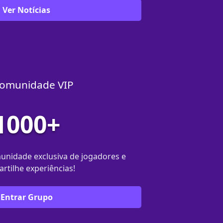
Ver Notícias
Comunidade VIP
1000+
unidade exclusiva de jogadores e
rtilhe experiências!
Entrar Grupo