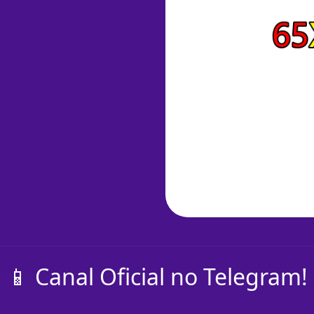
📱 Canal Oficial no Telegram!