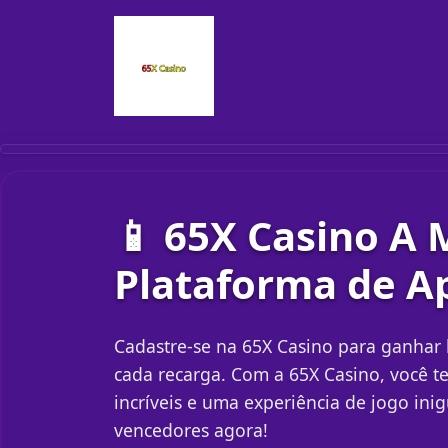
📱 65X Casino A 
Plataforma de A
Cadastre-se na 65X Casino para ganhar
cada recarga. Com a 65X Casino, você 
incríveis e uma experiência de jogo inig
vencedores agora!