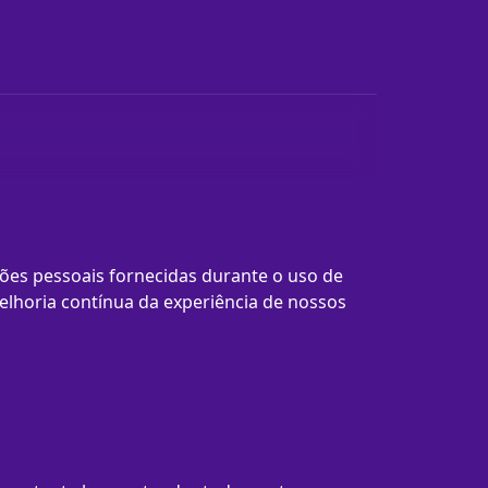
ões pessoais fornecidas durante o uso de
elhoria contínua da experiência de nossos