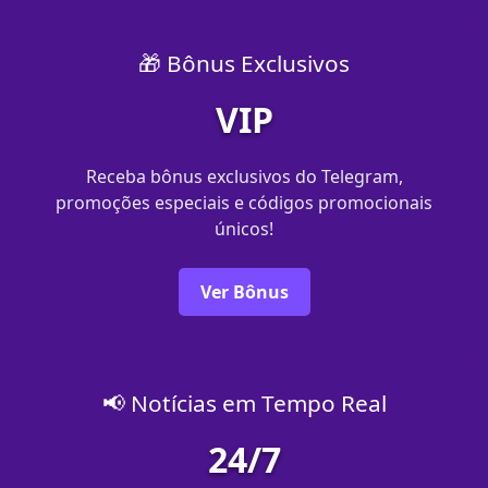
🎁 Bônus Exclusivos
VIP
Receba bônus exclusivos do Telegram,
promoções especiais e códigos promocionais
únicos!
Ver Bônus
📢 Notícias em Tempo Real
24/7