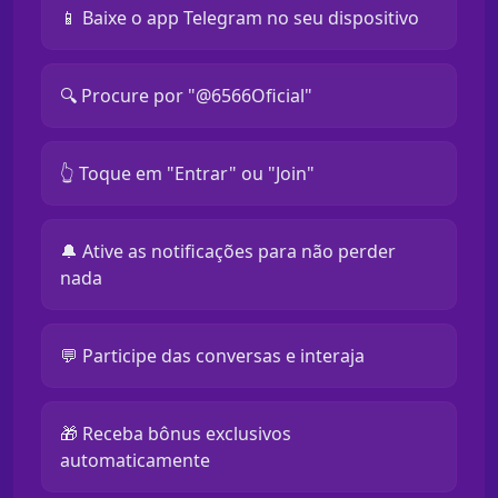
📱 Baixe o app Telegram no seu dispositivo
🔍 Procure por "@6566Oficial"
👆 Toque em "Entrar" ou "Join"
🔔 Ative as notificações para não perder
nada
💬 Participe das conversas e interaja
🎁 Receba bônus exclusivos
automaticamente