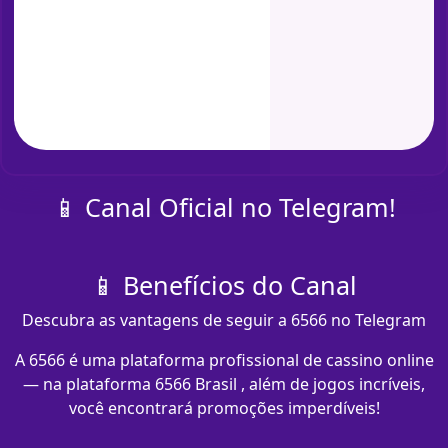
📱 Canal Oficial no Telegram!
📱 Benefícios do Canal
Descubra as vantagens de seguir a 6566 no Telegram
A 6566 é uma plataforma profissional de cassino online
— na plataforma 6566 Brasil , além de jogos incríveis,
você encontrará promoções imperdíveis!