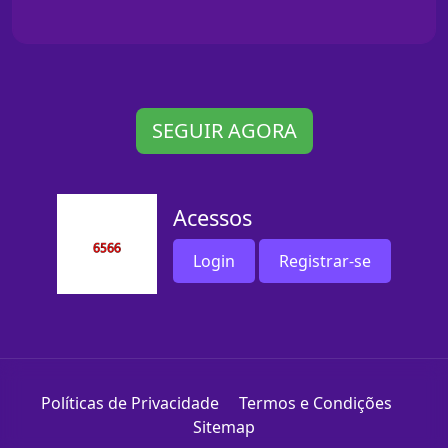
SEGUIR AGORA
Acessos
Login
Registrar-se
Políticas de Privacidade
Termos e Condições
Sitemap