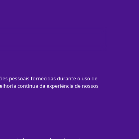
ões pessoais fornecidas durante o uso de
elhoria contínua da experiência de nossos