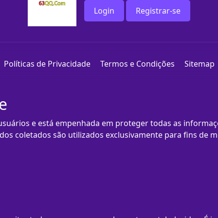
Login
Registrar-se
Políticas de Privacidade
Termos e Condições
Sitemap
de
 usuários e está empenhada em proteger todas as informaç
os coletados são utilizados exclusivamente para fins de m