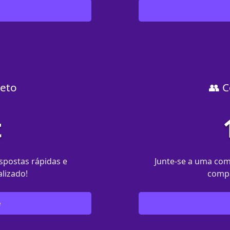
reto
👥 
t
espostas rápidas e
Junte-se a uma com
lizado!
compa
e