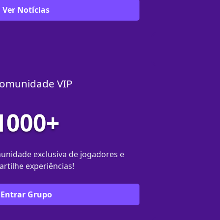
Ver Notícias
Comunidade VIP
1000+
unidade exclusiva de jogadores e
rtilhe experiências!
Entrar Grupo