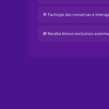
💬 Participe das conversas e interaj
🎁 Receba bônus exclusivos autom