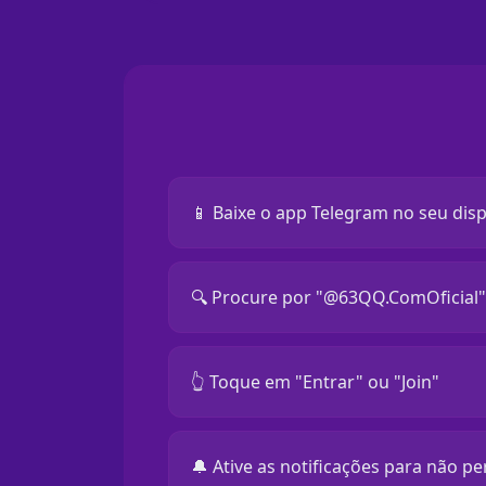
📱 Baixe o app Telegram no seu disp
🔍 Procure por "@63QQ.ComOficial"
👆 Toque em "Entrar" ou "Join"
🔔 Ative as notificações para não p