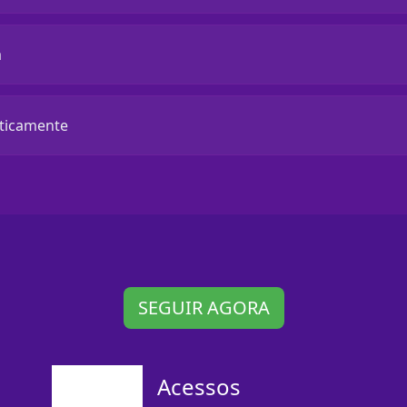
a
aticamente
SEGUIR AGORA
Acessos