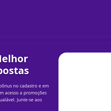
Melhor
postas
bônus no cadastro e em
em acesso a promoções
ualável. Junte-se aos