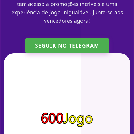
tem acesso a promoções incríveis e uma
experiência de jogo inigualável. Junte-se aos
vencedores agora!
SEGUIR NO TELEGRAM