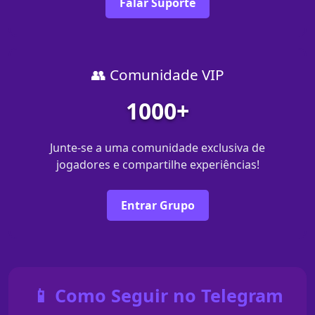
Falar Suporte
👥 Comunidade VIP
1000+
Junte-se a uma comunidade exclusiva de
jogadores e compartilhe experiências!
Entrar Grupo
📱 Como Seguir no Telegram