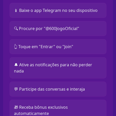
📱 Baixe o app Telegram no seu dispositivo
🔍 Procure por "@600JogoOficial"
👆 Toque em "Entrar" ou "Join"
🔔 Ative as notificações para não perder
nada
💬 Participe das conversas e interaja
🎁 Receba bônus exclusivos
automaticamente