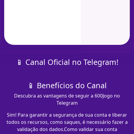
📱 Canal Oficial no Telegram!
📱 Benefícios do Canal
Descubra as vantagens de seguir a 600Jogo no
Telegram
Sim! Para garantir a segurança de sua conta e liberar
todos os recursos, como saques, é necessário fazer a
validação dos dados.Como validar sua conta