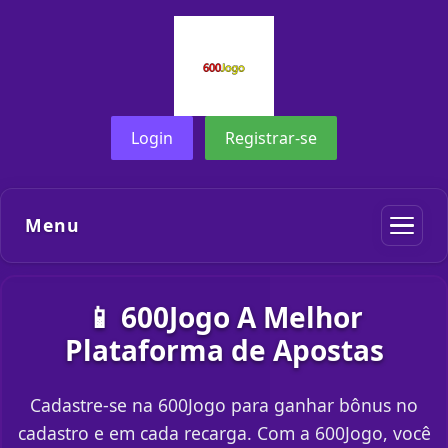
Login
Registrar-se
Menu
📱 600Jogo A Melhor
Plataforma de Apostas
Cadastre-se na 600Jogo para ganhar bônus no
cadastro e em cada recarga. Com a 600Jogo, você