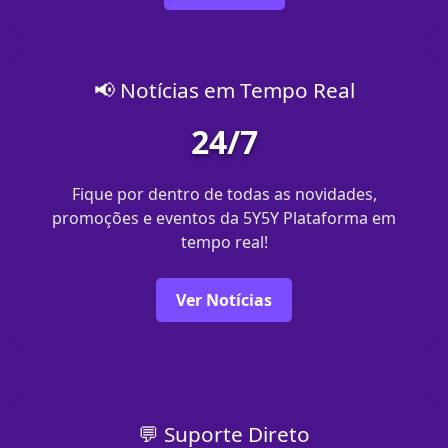
📢 Notícias em Tempo Real
24/7
Fique por dentro de todas as novidades,
promoções e eventos da 5Y5Y Plataforma em
tempo real!
Ver Notícias
💬 Suporte Direto