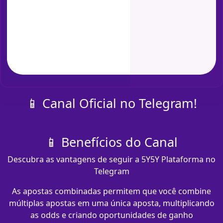
📱 Canal Oficial no Telegram!
📱 Benefícios do Canal
Descubra as vantagens de seguir a 5Y5Y Plataforma no
Telegram
As apostas combinadas permitem que você combine
múltiplas apostas em uma única aposta, multiplicando
as odds e criando oportunidades de ganho