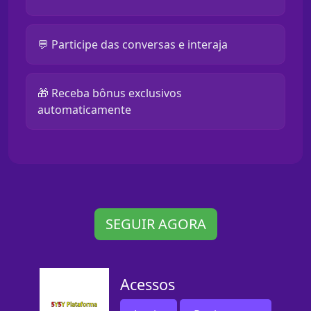
💬 Participe das conversas e interaja
🎁 Receba bônus exclusivos
automaticamente
SEGUIR AGORA
Acessos