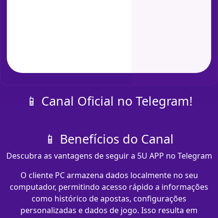
📱 Canal Oficial no Telegram!
📱 Benefícios do Canal
Descubra as vantagens de seguir a 5U APP no Telegram
O cliente PC armazena dados localmente no seu
computador, permitindo acesso rápido a informações
como histórico de apostas, configurações
personalizadas e dados de jogo. Isso resulta em