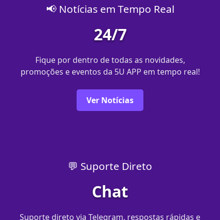
📢 Notícias em Tempo Real
24/7
Fique por dentro de todas as novidades,
promoções e eventos da 5U APP em tempo real!
Ver Notícias
💬 Suporte Direto
Chat
Suporte direto via Telegram, respostas rápidas e