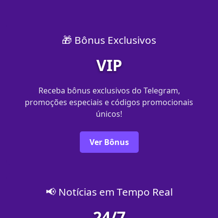
🎁 Bônus Exclusivos
VIP
Receba bônus exclusivos do Telegram,
promoções especiais e códigos promocionais
únicos!
Ver Bônus
📢 Notícias em Tempo Real
24/7