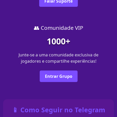
Falar Suporte
👥 Comunidade VIP
1000+
Junte-se a uma comunidade exclusiva de
jogadores e compartilhe experiências!
Entrar Grupo
📱 Como Seguir no Telegram