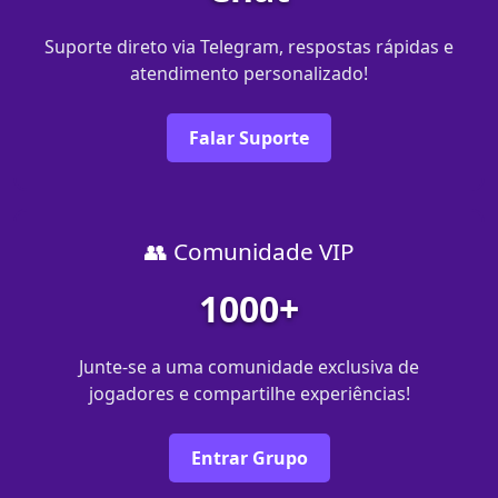
Suporte direto via Telegram, respostas rápidas e
atendimento personalizado!
Falar Suporte
👥 Comunidade VIP
1000+
Junte-se a uma comunidade exclusiva de
jogadores e compartilhe experiências!
Entrar Grupo