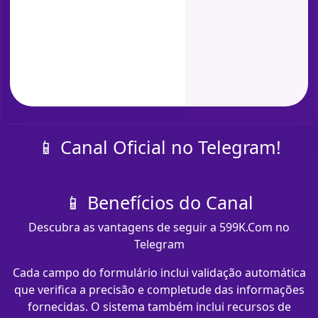
📱 Canal Oficial no Telegram!
📱 Benefícios do Canal
Descubra as vantagens de seguir a 599K.Com no
Telegram
Cada campo do formulário inclui validação automática
que verifica a precisão e completude das informações
fornecidas. O sistema também inclui recursos de