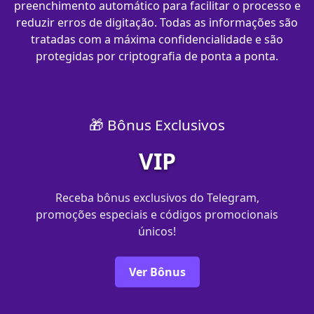
preenchimento automático para facilitar o processo e
reduzir erros de digitação. Todas as informações são
tratadas com a máxima confidencialidade e são
protegidas por criptografia de ponta a ponta.
🎁 Bônus Exclusivos
VIP
Receba bônus exclusivos do Telegram,
promoções especiais e códigos promocionais
únicos!
Ver Bônus