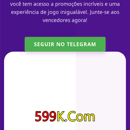
você tem acesso a promoções incríveis e uma
experiência de jogo inigualável. Junte-se aos
vencedores agora!
SEGUIR NO TELEGRAM