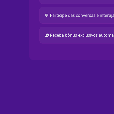
💬 Participe das conversas e interaj
🎁 Receba bônus exclusivos autom