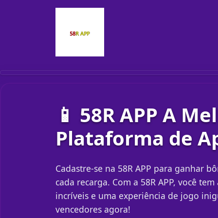
📱 58R APP A Me
Plataforma de A
Cadastre-se na 58R APP para ganhar bô
cada recarga. Com a 58R APP, você tem
incríveis e uma experiência de jogo inig
vencedores agora!