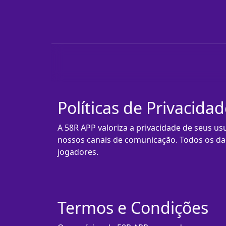
Políticas de Privacida
A 58R APP valoriza a privacidade de seus u
nossos canais de comunicação. Todos os dad
jogadores.
Termos e Condições