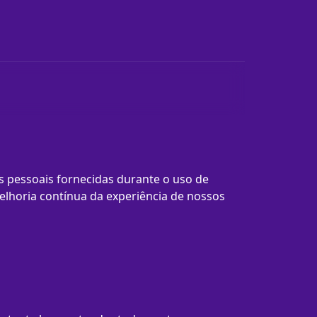
s pessoais fornecidas durante o uso de
elhoria contínua da experiência de nossos