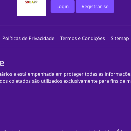
Login
Registrar-se
Políticas de Privacidade
Termos e Condições
Sitemap
de
suários e está empenhada em proteger todas as informaçõe
os coletados são utilizados exclusivamente para fins de m