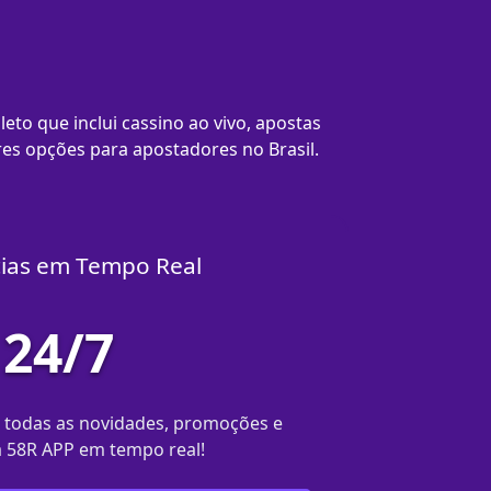
o que inclui cassino ao vivo, apostas
res opções para apostadores no Brasil.
cias em Tempo Real
24/7
e todas as novidades, promoções e
a 58R APP em tempo real!