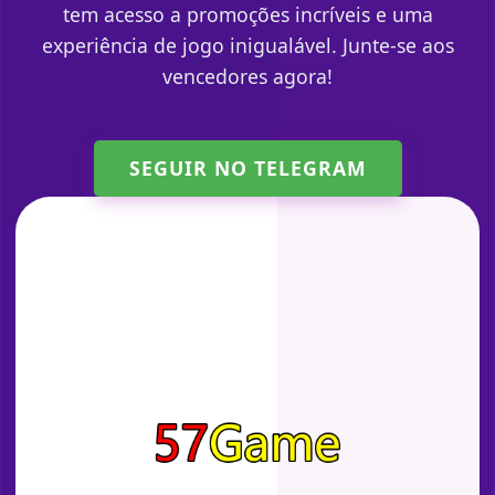
tem acesso a promoções incríveis e uma
experiência de jogo inigualável. Junte-se aos
vencedores agora!
SEGUIR NO TELEGRAM