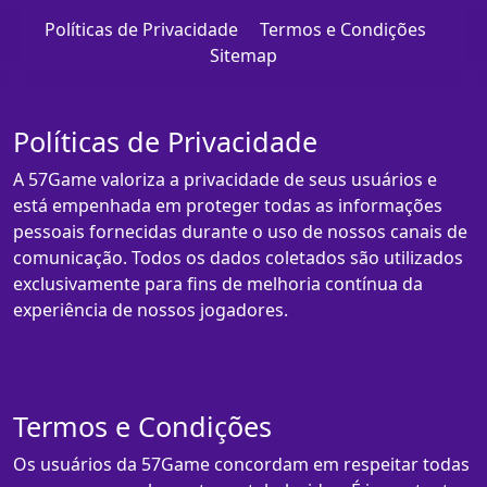
Políticas de Privacidade
Termos e Condições
Sitemap
Políticas de Privacidade
A 57Game valoriza a privacidade de seus usuários e
está empenhada em proteger todas as informações
pessoais fornecidas durante o uso de nossos canais de
comunicação. Todos os dados coletados são utilizados
exclusivamente para fins de melhoria contínua da
experiência de nossos jogadores.
Termos e Condições
Os usuários da 57Game concordam em respeitar todas