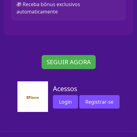
🎁 Receba bônus exclusivos
automaticamente
SEGUIR AGORA
Acessos
Login
Registrar-se