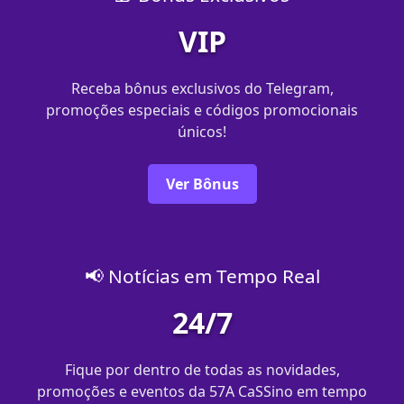
VIP
Receba bônus exclusivos do Telegram,
promoções especiais e códigos promocionais
únicos!
Ver Bônus
📢 Notícias em Tempo Real
24/7
Fique por dentro de todas as novidades,
promoções e eventos da 57A CaSSino em tempo