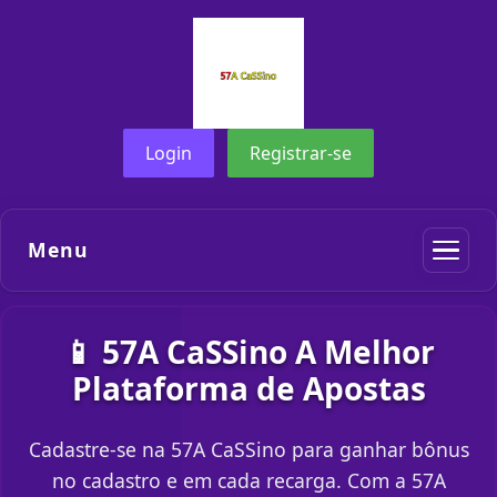
Login
Registrar-se
Menu
📱 57A CaSSino A Melhor
Plataforma de Apostas
Cadastre-se na 57A CaSSino para ganhar bônus
no cadastro e em cada recarga. Com a 57A