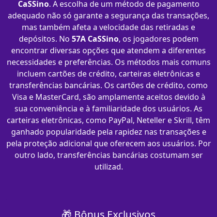
CaSSino
. A escolha de um método de pagamento
adequado não só garante a segurança das transações,
mas também afeta a velocidade das retiradas e
depósitos. No
57A CaSSino
, os jogadores podem
encontrar diversas opções que atendem a diferentes
necessidades e preferências. Os métodos mais comuns
incluem cartões de crédito, carteiras eletrônicas e
transferências bancárias. Os cartões de crédito, como
Visa e MasterCard, são amplamente aceitos devido à
sua conveniência e à familiaridade dos usuários. As
carteiras eletrônicas, como PayPal, Neteller e Skrill, têm
ganhado popularidade pela rapidez nas transações e
pela proteção adicional que oferecem aos usuários. Por
outro lado, transferências bancárias costumam ser
utilizad.
🎁 Bônus Exclusivos