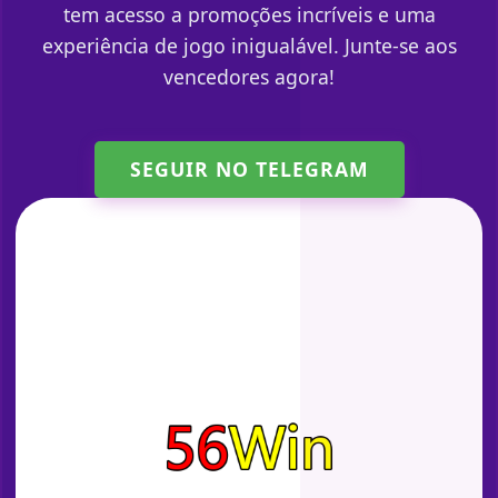
tem acesso a promoções incríveis e uma
experiência de jogo inigualável. Junte-se aos
vencedores agora!
SEGUIR NO TELEGRAM