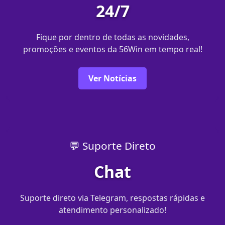
24/7
Fique por dentro de todas as novidades,
promoções e eventos da 56Win em tempo real!
Ver Notícias
💬 Suporte Direto
Chat
Suporte direto via Telegram, respostas rápidas e
atendimento personalizado!