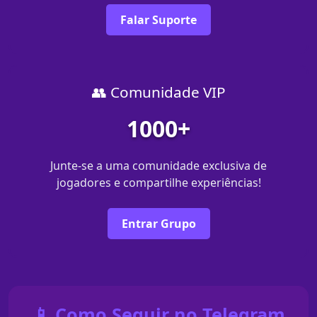
Falar Suporte
👥 Comunidade VIP
1000+
Junte-se a uma comunidade exclusiva de
jogadores e compartilhe experiências!
Entrar Grupo
📱 Como Seguir no Telegram