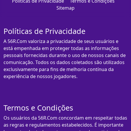
Políticas de Privacidade
Termos e Condições
Sitemap
Políticas de Privacidade
A 56R.Com valoriza a privacidade de seus usuários e
está empenhada em proteger todas as informações
pessoais fornecidas durante o uso de nossos canais de
comunicação. Todos os dados coletados são utilizados
exclusivamente para fins de melhoria contínua da
experiência de nossos jogadores.
Termos e Condições
Os usuários da 56R.Com concordam em respeitar todas
as regras e regulamentos estabelecidos. É importante