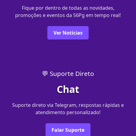
Fique por dentro de todas as novidades,
promoções e eventos da 56Pg em tempo real!
Ver Notícias
💬 Suporte Direto
Chat
Suporte direto via Telegram, respostas rápidas e
atendimento personalizado!
Falar Suporte