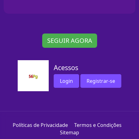
SEGUIR AGORA
Acessos
Login
Registrar-se
Políticas de Privacidade
Termos e Condições
Sitemap