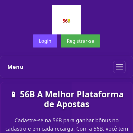
Login
Registrar-se
Menu
📱 56B A Melhor Plataforma
de Apostas
Cadastre-se na 56B para ganhar bônus no
cadastro e em cada recarga. Com a 56B, você tem