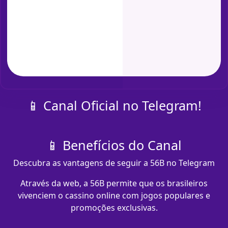
📱 Canal Oficial no Telegram!
📱 Benefícios do Canal
Descubra as vantagens de seguir a 56B no Telegram
Através da web, a 56B permite que os brasileiros
vivenciem o cassino online com jogos populares e
promoções exclusivas.