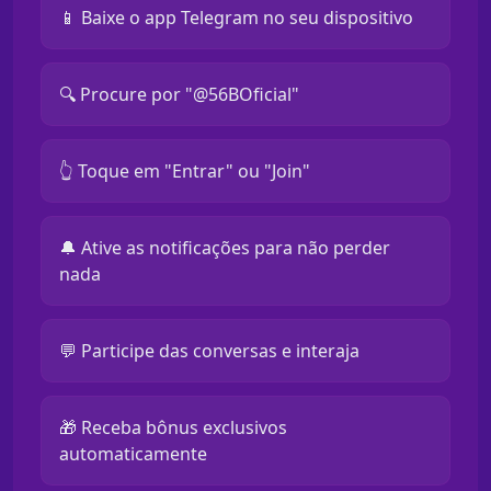
📱 Baixe o app Telegram no seu dispositivo
🔍 Procure por "@56BOficial"
👆 Toque em "Entrar" ou "Join"
🔔 Ative as notificações para não perder
nada
💬 Participe das conversas e interaja
🎁 Receba bônus exclusivos
automaticamente