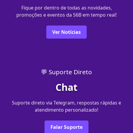
Fique por dentro de todas as novidades,
promoções e eventos da 56B em tempo real!
Ver Notícias
💬 Suporte Direto
Chat
Suporte direto via Telegram, respostas rápidas e
atendimento personalizado!
Falar Suporte