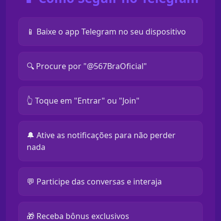
📱 Baixe o app Telegram no seu dispositivo
🔍 Procure por "@567BraOficial"
👆 Toque em "Entrar" ou "Join"
🔔 Ative as notificações para não perder
nada
💬 Participe das conversas e interaja
🎁 Receba bônus exclusivos