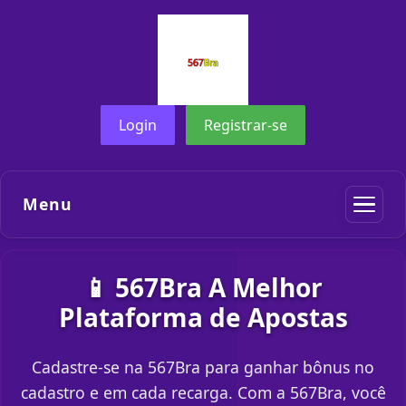
Login
Registrar-se
Menu
📱 567Bra A Melhor
Plataforma de Apostas
Cadastre-se na 567Bra para ganhar bônus no
cadastro e em cada recarga. Com a 567Bra, você