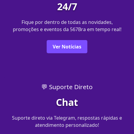
24/7
Fique por dentro de todas as novidades,
promoções e eventos da 567Bra em tempo real!
Ver Notícias
💬 Suporte Direto
Chat
Suporte direto via Telegram, respostas rápidas e
atendimento personalizado!