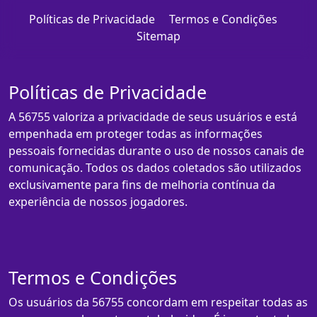
Políticas de Privacidade
Termos e Condições
Sitemap
Políticas de Privacidade
A 56755 valoriza a privacidade de seus usuários e está
empenhada em proteger todas as informações
pessoais fornecidas durante o uso de nossos canais de
comunicação. Todos os dados coletados são utilizados
exclusivamente para fins de melhoria contínua da
experiência de nossos jogadores.
Termos e Condições
Os usuários da 56755 concordam em respeitar todas as