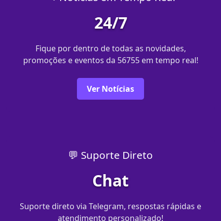
24/7
Fique por dentro de todas as novidades,
promoções e eventos da 56755 em tempo real!
Ver Notícias
💬 Suporte Direto
Chat
Suporte direto via Telegram, respostas rápidas e
atendimento personalizado!