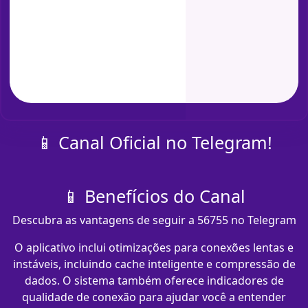
📱 Canal Oficial no Telegram!
📱 Benefícios do Canal
Descubra as vantagens de seguir a 56755 no Telegram
O aplicativo inclui otimizações para conexões lentas e
instáveis, incluindo cache inteligente e compressão de
dados. O sistema também oferece indicadores de
qualidade de conexão para ajudar você a entender