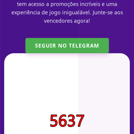
tem acesso a promoções incríveis e uma
experiência de jogo inigualável. Junte-se aos
vencedores agora!
SEGUIR NO TELEGRAM