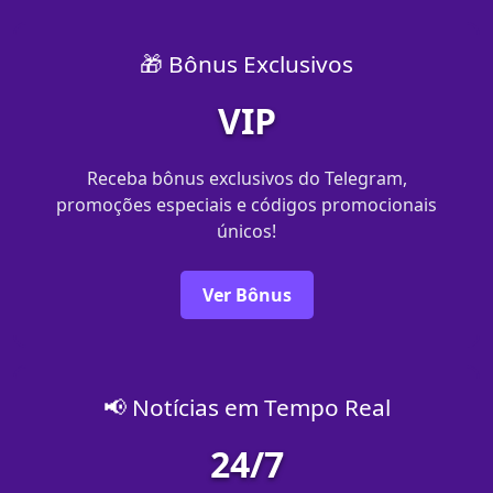
🎁 Bônus Exclusivos
VIP
Receba bônus exclusivos do Telegram,
promoções especiais e códigos promocionais
únicos!
Ver Bônus
📢 Notícias em Tempo Real
24/7