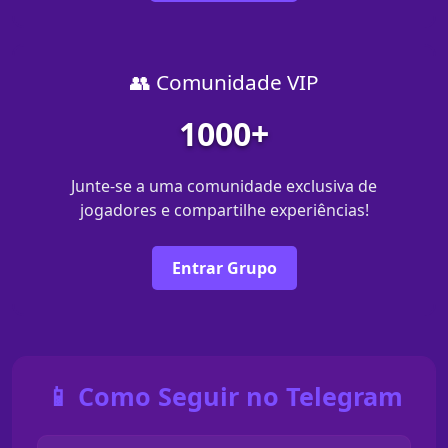
👥 Comunidade VIP
1000+
Junte-se a uma comunidade exclusiva de
jogadores e compartilhe experiências!
Entrar Grupo
📱 Como Seguir no Telegram