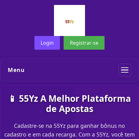
Login
Registrar-se
Menu
📱 55Yz A Melhor Plataforma
de Apostas
Cadastre-se na 55Yz para ganhar bônus no
cadastro e em cada recarga. Com a 55Yz, você tem