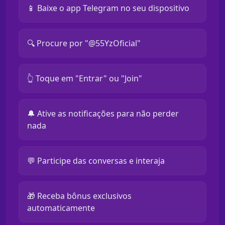
📱 Baixe o app Telegram no seu dispositivo
🔍 Procure por "@55YzOficial"
👆 Toque em "Entrar" ou "Join"
🔔 Ative as notificações para não perder
nada
💬 Participe das conversas e interaja
🎁 Receba bônus exclusivos
automaticamente