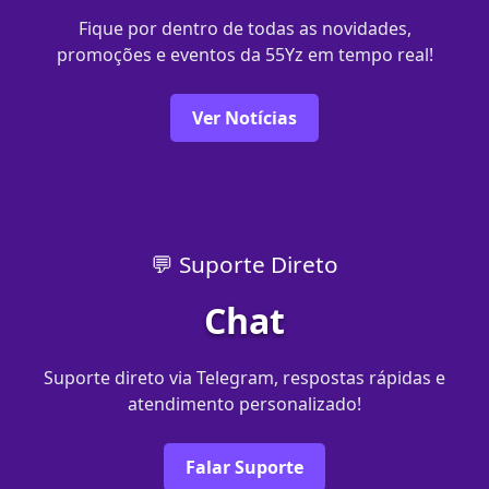
Fique por dentro de todas as novidades,
promoções e eventos da 55Yz em tempo real!
Ver Notícias
💬 Suporte Direto
Chat
Suporte direto via Telegram, respostas rápidas e
atendimento personalizado!
Falar Suporte