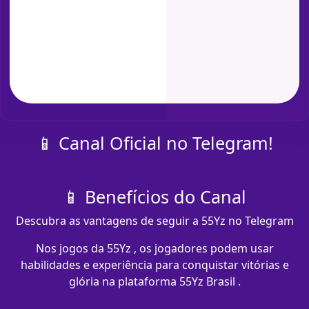
📱 Canal Oficial no Telegram!
📱 Benefícios do Canal
Descubra as vantagens de seguir a 55Yz no Telegram
Nos jogos da 55Yz , os jogadores podem usar
habilidades e experiência para conquistar vitórias e
glória na plataforma 55Yz Brasil .