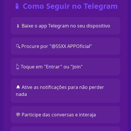
📱 Como Seguir no Telegram
📱 Baixe o app Telegram no seu dispositivo
🔍 Procure por "@55XX APPOficial"
👆 Toque em "Entrar" ou "Join"
🔔 Ative as notificações para não perder
nada
💬 Participe das conversas e interaja