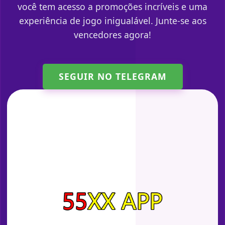
você tem acesso a promoções incríveis e uma
experiência de jogo inigualável. Junte-se aos
vencedores agora!
SEGUIR NO TELEGRAM