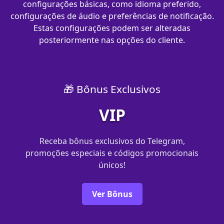
configurações básicas, como idioma preferido,
configurações de áudio e preferências de notificação.
Estas configurações podem ser alteradas
posteriormente nas opções do cliente.
🎁 Bônus Exclusivos
VIP
Receba bônus exclusivos do Telegram,
promoções especiais e códigos promocionais
únicos!
Ver Bônus