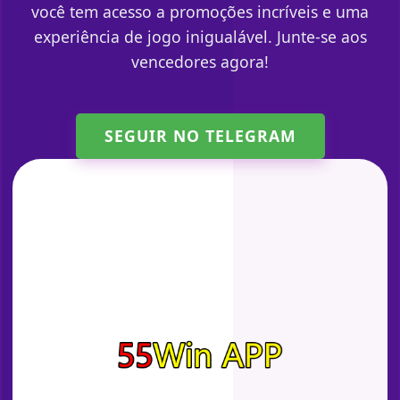
você tem acesso a promoções incríveis e uma
experiência de jogo inigualável. Junte-se aos
vencedores agora!
SEGUIR NO TELEGRAM