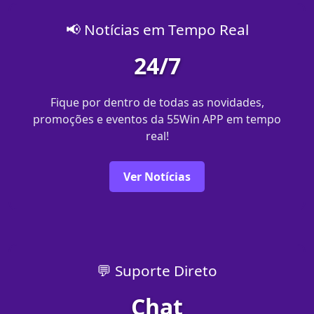
📢 Notícias em Tempo Real
24/7
Fique por dentro de todas as novidades,
promoções e eventos da 55Win APP em tempo
real!
Ver Notícias
💬 Suporte Direto
Chat