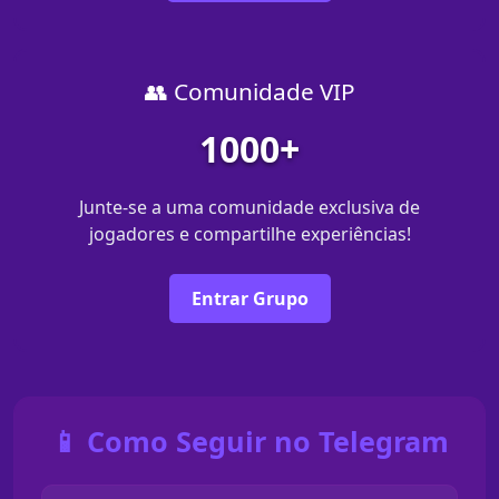
👥 Comunidade VIP
1000+
Junte-se a uma comunidade exclusiva de
jogadores e compartilhe experiências!
Entrar Grupo
📱 Como Seguir no Telegram