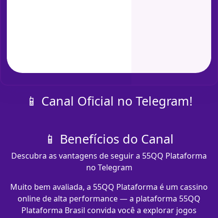
📱 Canal Oficial no Telegram!
📱 Benefícios do Canal
Descubra as vantagens de seguir a 55QQ Plataforma
no Telegram
Muito bem avaliada, a 55QQ Plataforma é um cassino
online de alta performance — a plataforma 55QQ
Plataforma Brasil convida você a explorar jogos