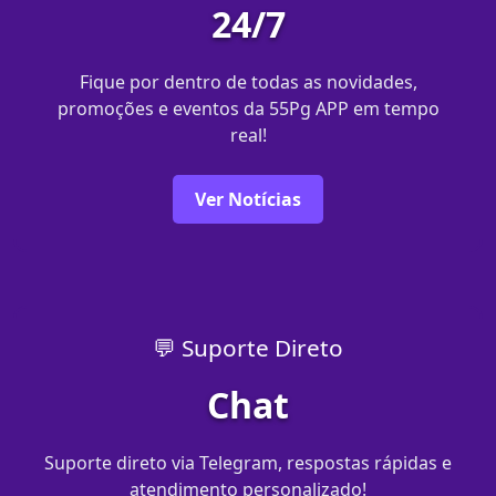
24/7
Fique por dentro de todas as novidades,
promoções e eventos da 55Pg APP em tempo
real!
Ver Notícias
💬 Suporte Direto
Chat
Suporte direto via Telegram, respostas rápidas e
atendimento personalizado!