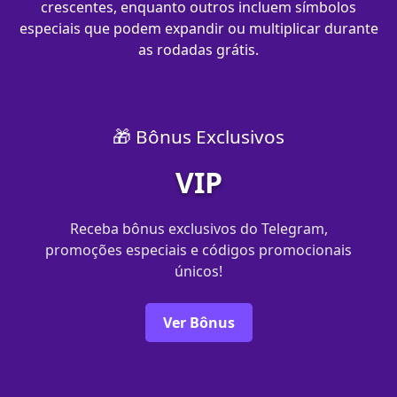
crescentes, enquanto outros incluem símbolos
especiais que podem expandir ou multiplicar durante
as rodadas grátis.
🎁 Bônus Exclusivos
VIP
Receba bônus exclusivos do Telegram,
promoções especiais e códigos promocionais
únicos!
Ver Bônus