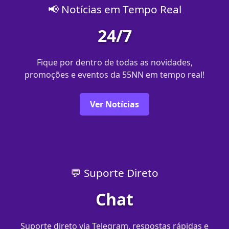
📢 Notícias em Tempo Real
24/7
Fique por dentro de todas as novidades,
promoções e eventos da 55NN em tempo real!
Ver Notícias
💬 Suporte Direto
Chat
Suporte direto via Telegram, respostas rápidas e