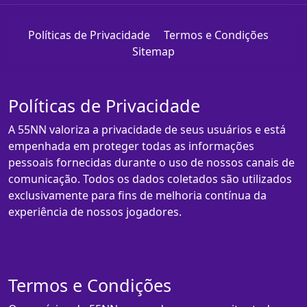
Políticas de Privacidade
Termos e Condições
Sitemap
Políticas de Privacidade
A 55NN valoriza a privacidade de seus usuários e está
empenhada em proteger todas as informações
pessoais fornecidas durante o uso de nossos canais de
comunicação. Todos os dados coletados são utilizados
exclusivamente para fins de melhoria contínua da
experiência de nossos jogadores.
Termos e Condições