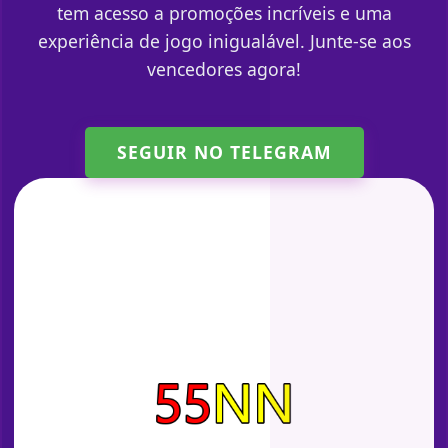
tem acesso a promoções incríveis e uma
experiência de jogo inigualável. Junte-se aos
vencedores agora!
SEGUIR NO TELEGRAM