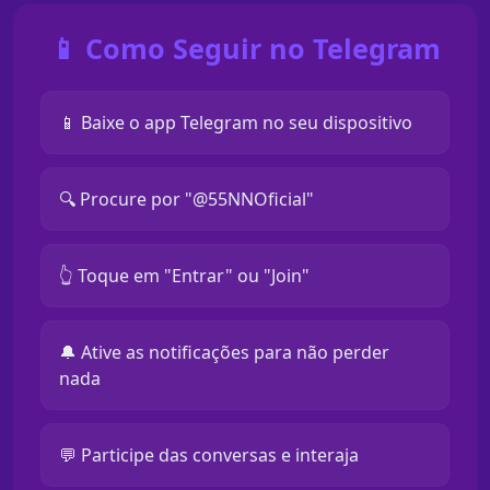
📱 Como Seguir no Telegram
📱 Baixe o app Telegram no seu dispositivo
🔍 Procure por "@55NNOficial"
👆 Toque em "Entrar" ou "Join"
🔔 Ative as notificações para não perder
nada
💬 Participe das conversas e interaja