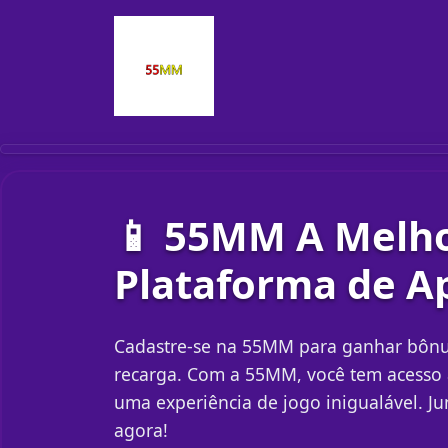
📱 55MM A Melh
Plataforma de A
Cadastre-se na 55MM para ganhar bônu
recarga. Com a 55MM, você tem acesso 
uma experiência de jogo inigualável. J
agora!