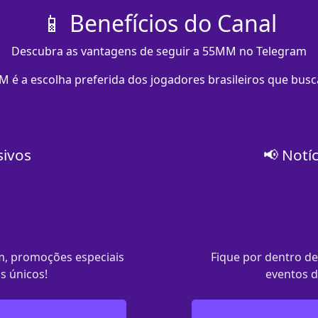
📱 Benefícios do Canal
Descubra as vantagens de seguir a 55MM no Telegram
 é a escolha preferida dos jogadores brasileiros que busc
sivos
📢 Notí
m, promoções especiais
Fique por dentro d
s únicos!
eventos 