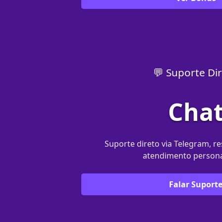
💬 Suporte Di
Cha
Suporte direto via Telegram, r
atendimento persona
Falar Suport