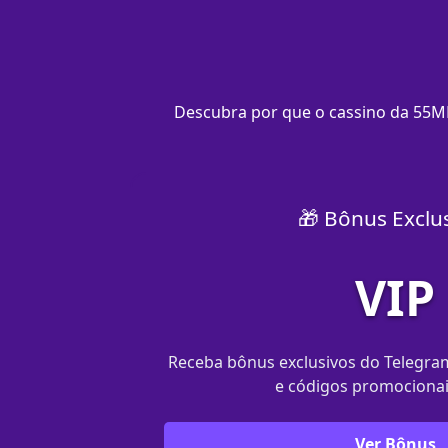
Descubra por que o cassino da 55MM
🎁 Bônus Exclu
VIP
Receba bônus exclusivos do Telegra
e códigos promocionai
Ver Bônus