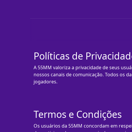
Políticas de Privacida
A 55MM valoriza a privacidade de seus usu
nossos canais de comunicação. Todos os dad
jogadores.
Termos e Condições
Os usuários da 55MM concordam em respeita