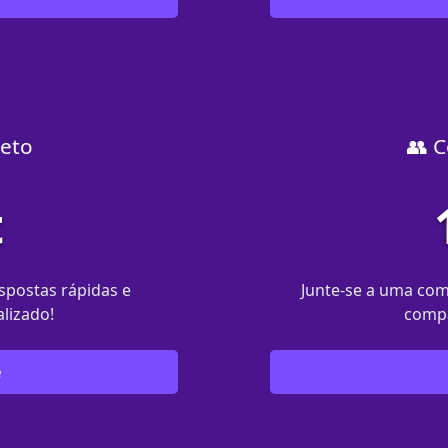
reto
👥 
t
espostas rápidas e
Junte-se a uma com
lizado!
compa
e