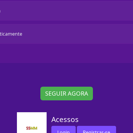
a
aticamente
SEGUIR AGORA
Acessos
Login
Registrar-se