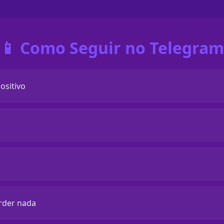
📱 Como Seguir no Telegram
ositivo
erder nada