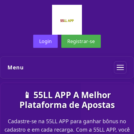
Login
Registrar-se
Menu
📱 55LL APP A Melhor
Plataforma de Apostas
Cadastre-se na 55LL APP para ganhar bônus no
cadastro e em cada recarga. Com a 55LL APP, você