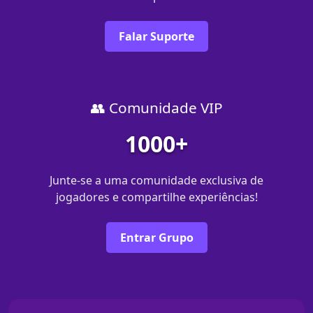
Falar Suporte
👥 Comunidade VIP
1000+
Junte-se a uma comunidade exclusiva de
jogadores e compartilhe experiências!
Entrar Grupo