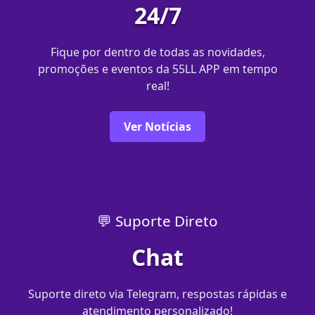
24/7
Fique por dentro de todas as novidades,
promoções e eventos da 55LL APP em tempo
real!
Ver Notícias
💬 Suporte Direto
Chat
Suporte direto via Telegram, respostas rápidas e
atendimento personalizado!