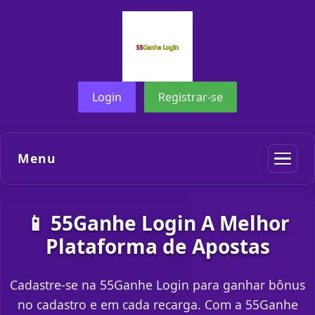
Login
Registrar-se
Menu
📱 55Ganhe Login A Melhor
Plataforma de Apostas
Cadastre-se na 55Ganhe Login para ganhar bônus
no cadastro e em cada recarga. Com a 55Ganhe