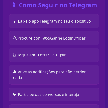
📱 Como Seguir no Telegram
📱 Baixe o app Telegram no seu dispositivo
🔍 Procure por "@55Ganhe LoginOficial"
👆 Toque em "Entrar" ou "Join"
🔔 Ative as notificações para não perder
nada
💬 Participe das conversas e interaja