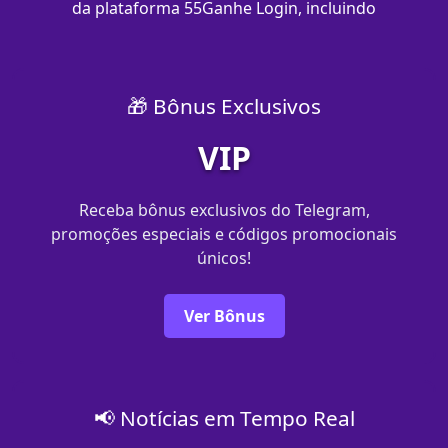
da plataforma 55Ganhe Login, incluindo
🎁 Bônus Exclusivos
VIP
Receba bônus exclusivos do Telegram,
promoções especiais e códigos promocionais
únicos!
Ver Bônus
📢 Notícias em Tempo Real