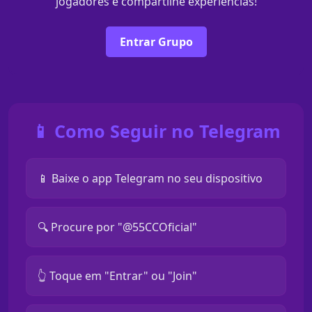
jogadores e compartilhe experiências!
Entrar Grupo
📱 Como Seguir no Telegram
📱 Baixe o app Telegram no seu dispositivo
🔍 Procure por "@55CCOficial"
👆 Toque em "Entrar" ou "Join"