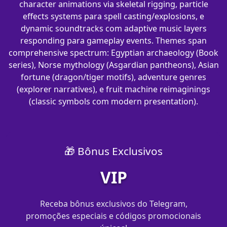
character animations via skeletal rigging, particle
effects systems para spell casting/explosions, e
dynamic soundtracks com adaptive music layers
responding para gameplay events. Themes span
comprehensive spectrum: Egyptian archaeology (Book
series), Norse mythology (Asgardian pantheons), Asian
fortune (dragon/tiger motifs), adventure genres
(explorer narratives), e fruit machine reimaginings
(classic symbols com modern presentation).
🎁 Bônus Exclusivos
VIP
Receba bônus exclusivos do Telegram,
promoções especiais e códigos promocionais