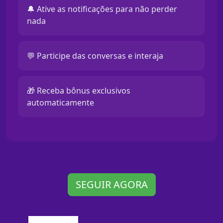
🔔 Ative as notificações para não perder
nada
💬 Participe das conversas e interaja
🎁 Receba bônus exclusivos
automaticamente
SEGUIR AGORA