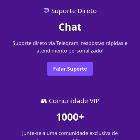
💬 Suporte Direto
Chat
Suporte direto via Telegram, respostas rápidas e
atendimento personalizado!
Falar Suporte
👥 Comunidade VIP
1000+
Junte-se a uma comunidade exclusiva de