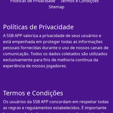
Políticas de Privacidade
Termos e Condições
Sitemap
Políticas de Privacidade
A 55B APP valoriza a privacidade de seus usuários e
está empenhada em proteger todas as informações
pessoais fornecidas durante o uso de nossos canais de
comunicação. Todos os dados coletados são utilizados
exclusivamente para fins de melhoria contínua da
experiência de nossos jogadores.
Termos e Condições
Os usuários da 55B APP concordam em respeitar todas
as regras e regulamentos estabelecidos. É importante