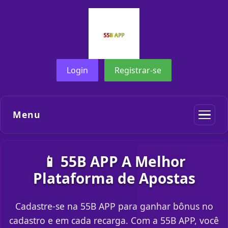
Login
Registrar-se
Menu
📱 55B APP A Melhor
Plataforma de Apostas
Cadastre-se na 55B APP para ganhar bônus no
cadastro e em cada recarga. Com a 55B APP, você