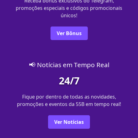
Receba bônus exclusivos do Telegram,
promoções especiais e códigos promocionais
únicos!
Ver Bônus
📢 Notícias em Tempo Real
24/7
Fique por dentro de todas as novidades,
promoções e eventos da 55B em tempo real!
Ver Notícias