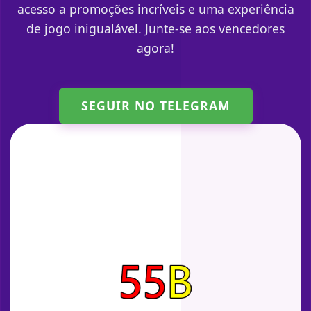
acesso a promoções incríveis e uma experiência
de jogo inigualável. Junte-se aos vencedores
agora!
SEGUIR NO TELEGRAM