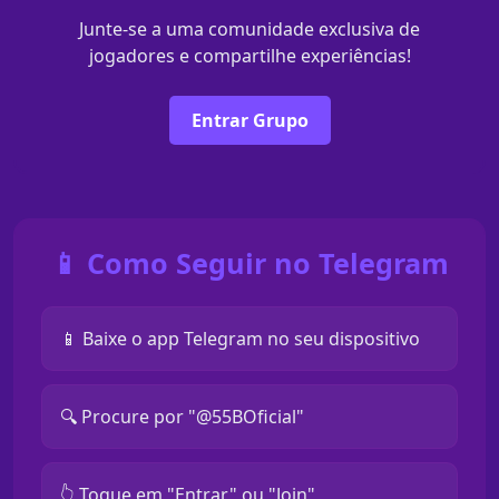
Junte-se a uma comunidade exclusiva de
jogadores e compartilhe experiências!
Entrar Grupo
📱 Como Seguir no Telegram
📱 Baixe o app Telegram no seu dispositivo
🔍 Procure por "@55BOficial"
👆 Toque em "Entrar" ou "Join"