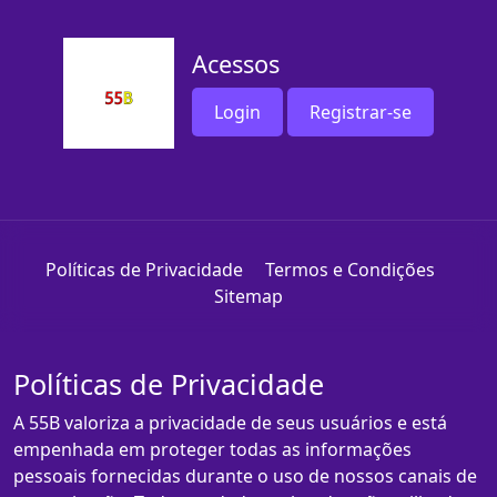
Acessos
Login
Registrar-se
Políticas de Privacidade
Termos e Condições
Sitemap
Políticas de Privacidade
A 55B valoriza a privacidade de seus usuários e está
empenhada em proteger todas as informações
pessoais fornecidas durante o uso de nossos canais de