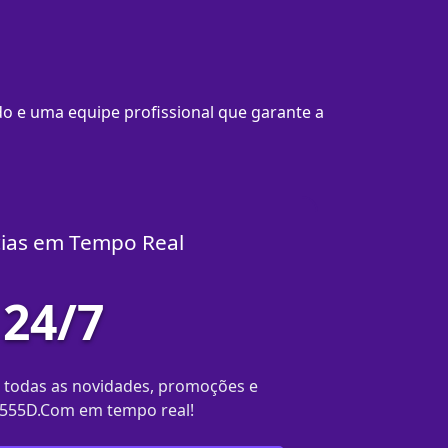
do e uma equipe profissional que garante a
cias em Tempo Real
24/7
e todas as novidades, promoções e
 555D.Com em tempo real!