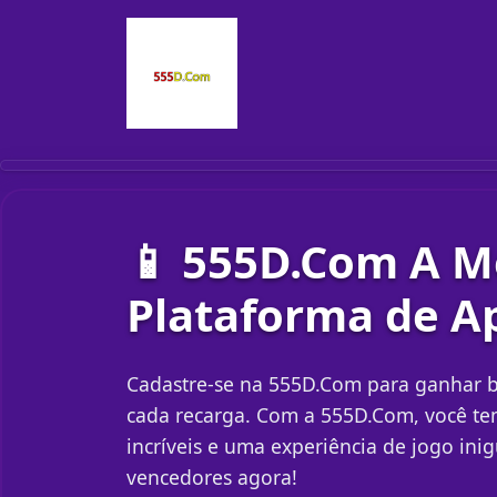
📱 555D.Com A M
Plataforma de A
Cadastre-se na 555D.Com para ganhar 
cada recarga. Com a 555D.Com, você t
incríveis e uma experiência de jogo inig
vencedores agora!