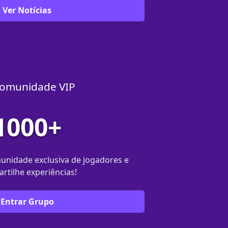
Ver Notícias
Comunidade VIP
1000+
unidade exclusiva de jogadores e
rtilhe experiências!
Entrar Grupo