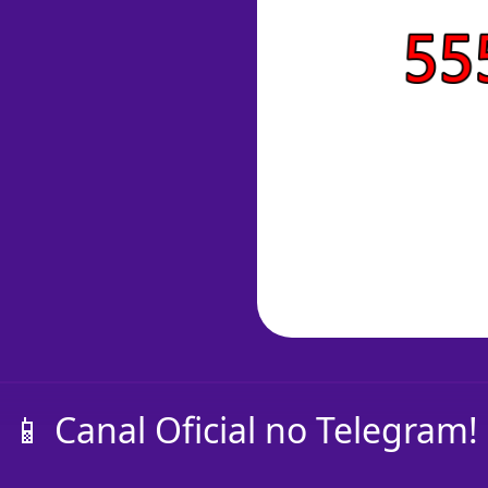
📱 Canal Oficial no Telegram!