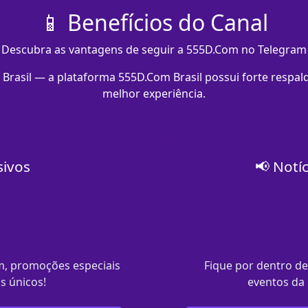
📱 Benefícios do Canal
Descubra as vantagens de seguir a 555D.Com no Telegram
rasil — a plataforma 555D.Com Brasil possui forte respal
melhor experiência.
sivos
📢 Notí
m, promoções especiais
Fique por dentro d
s únicos!
eventos da