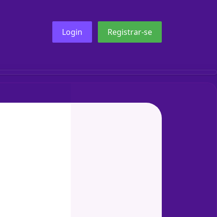
Login
Registrar-se