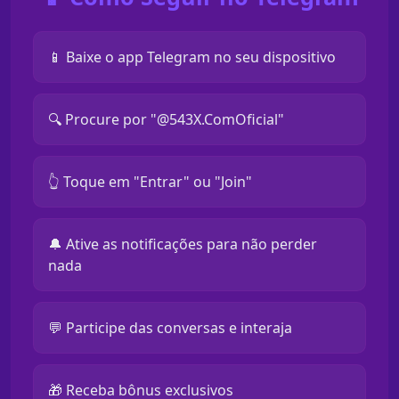
📱 Baixe o app Telegram no seu dispositivo
🔍 Procure por "@543X.ComOficial"
👆 Toque em "Entrar" ou "Join"
🔔 Ative as notificações para não perder
nada
💬 Participe das conversas e interaja
🎁 Receba bônus exclusivos