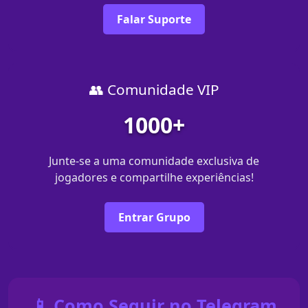
Falar Suporte
👥 Comunidade VIP
1000+
Junte-se a uma comunidade exclusiva de
jogadores e compartilhe experiências!
Entrar Grupo
📱 Como Seguir no Telegram