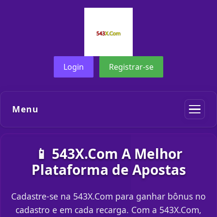
Login
Registrar-se
Menu
📱 543X.Com A Melhor
Plataforma de Apostas
Cadastre-se na 543X.Com para ganhar bônus no
cadastro e em cada recarga. Com a 543X.Com,