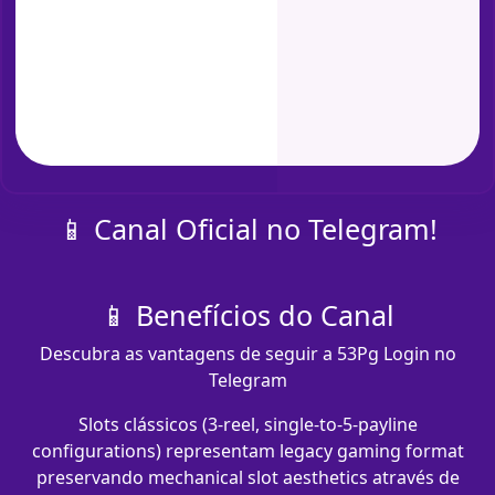
📱 Canal Oficial no Telegram!
📱 Benefícios do Canal
Descubra as vantagens de seguir a 53Pg Login no
Telegram
Slots clássicos (3-reel, single-to-5-payline
configurations) representam legacy gaming format
preservando mechanical slot aesthetics através de