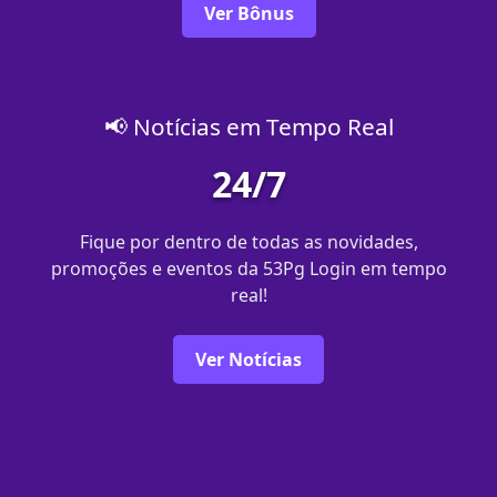
Ver Bônus
📢 Notícias em Tempo Real
24/7
Fique por dentro de todas as novidades,
promoções e eventos da 53Pg Login em tempo
real!
Ver Notícias