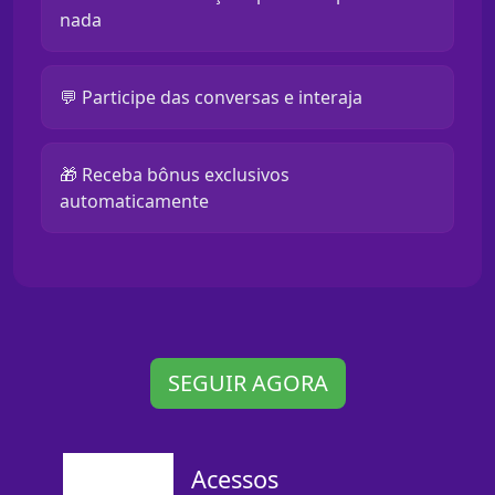
nada
💬 Participe das conversas e interaja
🎁 Receba bônus exclusivos
automaticamente
SEGUIR AGORA
Acessos