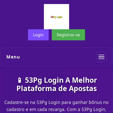
Login
Registrar-se
Menu
📱 53Pg Login A Melhor
Plataforma de Apostas
Cadastre-se na 53Pg Login para ganhar bônus no
cadastro e em cada recarga. Com a 53Pg Login,