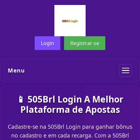
Login
Registrar-se
Menu
📱 505Brl Login A Melhor
Plataforma de Apostas
Cadastre-se na 505Brl Login para ganhar bônus
no cadastro e em cada recarga. Com a 505Brl