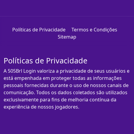
Políticas de Privacidade
Termos e Condições
Sitemap
Políticas de Privacidade
A 505Brl Login valoriza a privacidade de seus usuários e
está empenhada em proteger todas as informações
pessoais fornecidas durante o uso de nossos canais de
comunicação. Todos os dados coletados são utilizados
exclusivamente para fins de melhoria contínua da
experiência de nossos jogadores.