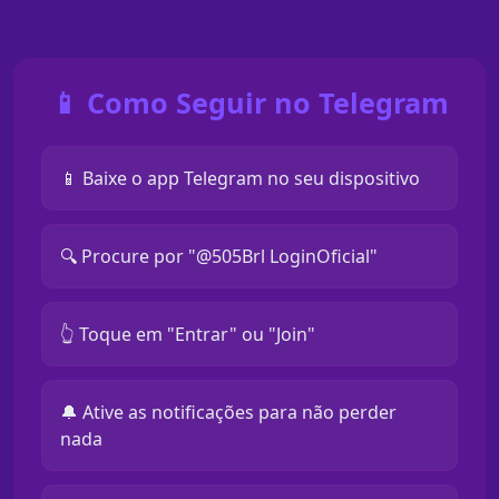
📱 Como Seguir no Telegram
📱 Baixe o app Telegram no seu dispositivo
🔍 Procure por "@505Brl LoginOficial"
👆 Toque em "Entrar" ou "Join"
🔔 Ative as notificações para não perder
nada