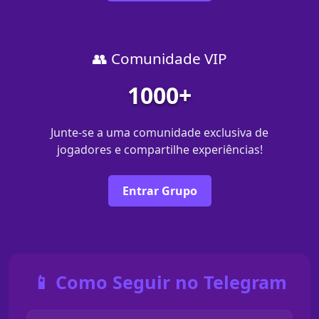
👥 Comunidade VIP
1000+
Junte-se a uma comunidade exclusiva de
jogadores e compartilhe experiências!
Entrar Grupo
📱 Como Seguir no Telegram