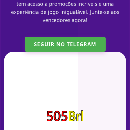
tem acesso a promoções incríveis e uma
experiência de jogo inigualável. Junte-se aos
vencedores agora!
SEGUIR NO TELEGRAM