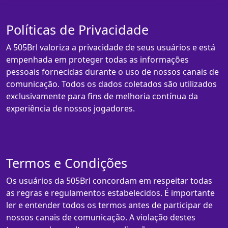
Políticas de Privacidade
A 505Brl valoriza a privacidade de seus usuários e está
empenhada em proteger todas as informações
pessoais fornecidas durante o uso de nossos canais de
comunicação. Todos os dados coletados são utilizados
exclusivamente para fins de melhoria contínua da
experiência de nossos jogadores.
Termos e Condições
Os usuários da 505Brl concordam em respeitar todas
as regras e regulamentos estabelecidos. É importante
ler e entender todos os termos antes de participar de
nossos canais de comunicação. A violação destes