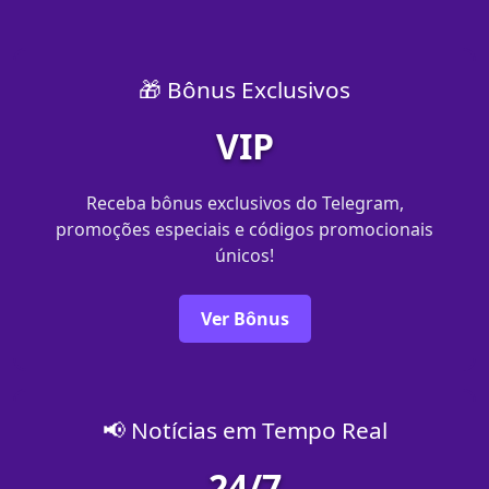
🎁 Bônus Exclusivos
VIP
Receba bônus exclusivos do Telegram,
promoções especiais e códigos promocionais
únicos!
Ver Bônus
📢 Notícias em Tempo Real
24/7