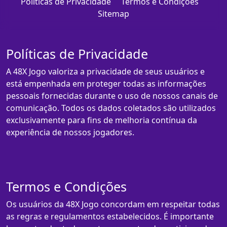
Políticas de Privacidade
Termos e Condições
Sitemap
Políticas de Privacidade
A 48X Jogo valoriza a privacidade de seus usuários e
está empenhada em proteger todas as informações
pessoais fornecidas durante o uso de nossos canais de
comunicação. Todos os dados coletados são utilizados
exclusivamente para fins de melhoria contínua da
experiência de nossos jogadores.
Termos e Condições
Os usuários da 48X Jogo concordam em respeitar todas
as regras e regulamentos estabelecidos. É importante