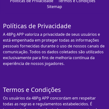
Políticas de Privacidade
Termos e Condições
Sitemap
Políticas de Privacidade
A 48Pg APP valoriza a privacidade de seus usuários e
está empenhada em proteger todas as informações
pessoais fornecidas durante o uso de nossos canais de
comunicação. Todos os dados coletados são utilizados
exclusivamente para fins de melhoria contínua da
experiência de nossos jogadores.
Termos e Condições
Os usuários da 48Pg APP concordam em respeitar
todas as regras e regulamentos estabelecidos. É