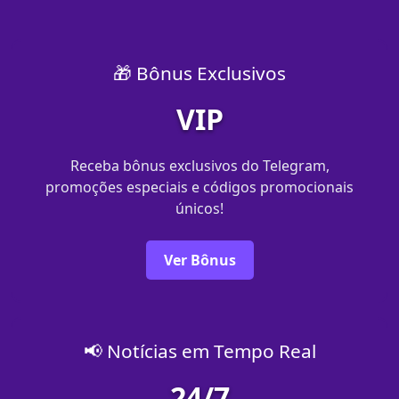
🎁 Bônus Exclusivos
VIP
Receba bônus exclusivos do Telegram,
promoções especiais e códigos promocionais
únicos!
Ver Bônus
📢 Notícias em Tempo Real
24/7