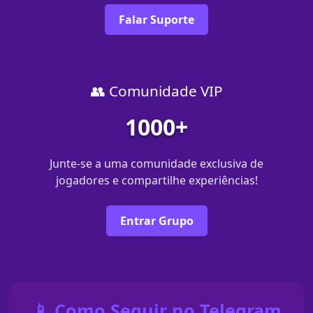
Falar Suporte
👥 Comunidade VIP
1000+
Junte-se a uma comunidade exclusiva de
jogadores e compartilhe experiências!
Entrar Grupo
📱 Como Seguir no Telegram