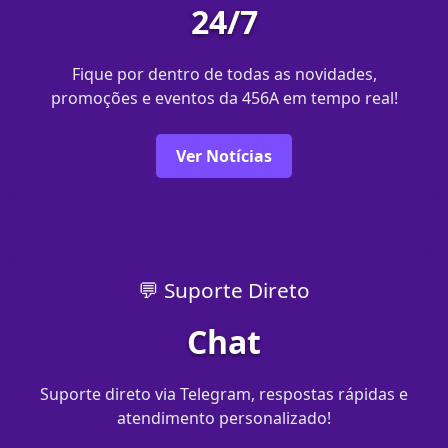
24/7
Fique por dentro de todas as novidades,
promoções e eventos da 456A em tempo real!
Ver Notícias
💬 Suporte Direto
Chat
Suporte direto via Telegram, respostas rápidas e
atendimento personalizado!