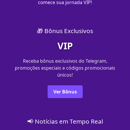
comece sua jornada VIP!
🎁 Bônus Exclusivos
VIP
Receba bônus exclusivos do Telegram,
promoções especiais e códigos promocionais
únicos!
Ver Bônus
📢 Notícias em Tempo Real