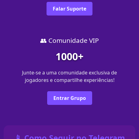
Falar Suporte
👥 Comunidade VIP
1000+
Junte-se a uma comunidade exclusiva de
jogadores e compartilhe experiências!
Entrar Grupo
📱 Como Seguir no Telegram